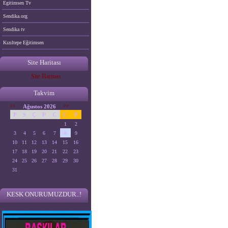
Egitimsen Tv
Sendika.org
Sendika tv
Kızıltepe Eğitimsen
Site Haritası
Site Haritası
Takvim
<<
Ağustos 2026
>>
P
S
Ç
P
C
C
P
1
2
3
4
5
6
7
8
9
10
11
12
13
14
15
16
17
18
19
20
21
22
23
24
25
26
27
28
29
30
31
KESK ONURUMUZDUR..!