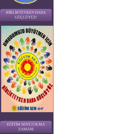
BİRLİKTEYKEN DAHA
GÜÇLÜYÜZ!
EĞİTİM SEN'Lİ OLMA
ZAMANI