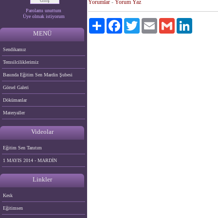
Yorumlar
-
Yorum Yaz
Parolamı unuttum
Üye olmak istiyorum
Paylaş
Facebook
Twitter
Email
Gmail
LinkedIn
MENÜ
Sendikamız
Temsilciliklerimiz
Basında Eğitim Sen Mardin Şubesi
Görsel Galeri
Dökümanlar
Materyaller
Videolar
Eğitim Sen Tanıtım
1 MAYIS 2014 - MARDİN
Linkler
Kesk
Eğitimsen