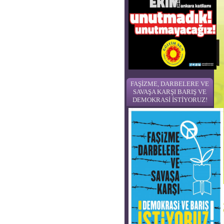
FAŞİZME, DARBELERE VE
SAVAŞA KARŞI BARIŞ VE
DEMOKRASİ İSTİYORUZ!