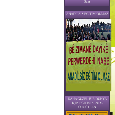
Saat
ANADİLSİZ EĞİTİM OLMAZ
DAHA GÜZEL BİR DÜNYA
İÇİN EĞİTİM SEN'DE
ÖRGÜTLEN