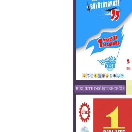
BİRLİKTE DEĞİŞTİRECEĞİZ