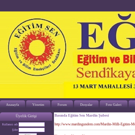
Anasayfa
Yönetim
Forum
Dosyalar
Foto Galeri
Basında Eğitim Sen Mardin Şubesi
Üyelik Girişi
http://www.mardingundem.com/Mardin-Milli-Egitim-Mu
Kullanıcı adı
Şifre