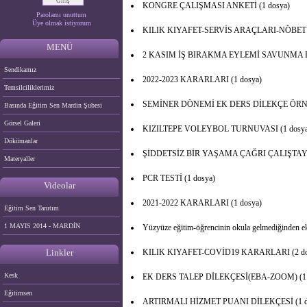
KONGRE ÇALIŞMASI ANKETİ (1 dosya)
Parolamı unuttum
Üye olmak istiyorum
KILIK KIYAFET-SERVİS ARAÇLARI-NÖBET 
MENÜ
2 KASIM İŞ BIRAKMA EYLEMİ SAVUNMA Dİ
Sendikamız
2022-2023 KARARLARI (1 dosya)
Temsilciliklerimiz
SEMİNER DÖNEMİ EK DERS DİLEKÇE ÖRNEĞ
Basında Eğitim Sen Mardin Şubesi
Görsel Galeri
KIZILTEPE VOLEYBOL TURNUVASI (1 dosya
Dökümanlar
ŞİDDETSİZ BİR YAŞAMA ÇAĞRI ÇALIŞTAY 
Materyaller
PCR TESTİ (1 dosya)
Videolar
2021-2022 KARARLARI (1 dosya)
Eğitim Sen Tanıtım
1 MAYIS 2014 - MARDİN
Yüzyüze eğitim-öğrencinin okula gelmediğinden ek
Linkler
KILIK KIYAFET-COVİD19 KARARLARI (2 do
Kesk
EK DERS TALEP DİLEKÇESİ(EBA-ZOOM) (1 
Eğitimsen
ARTIRMALI HİZMET PUANI DİLEKÇESİ (1 d