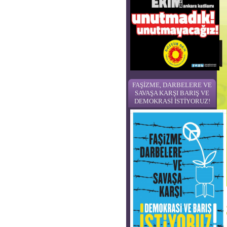
FAŞİZME, DARBELERE VE
SAVAŞA KARŞI BARIŞ VE
DEMOKRASİ İSTİYORUZ!