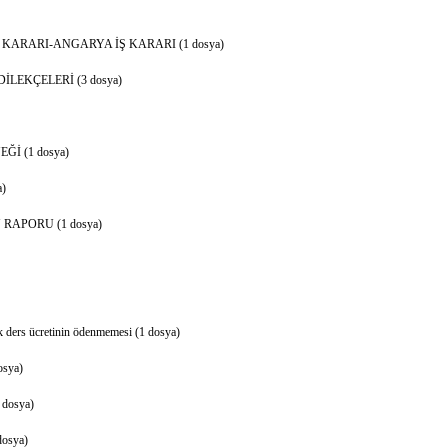
KARARI-ANGARYA İŞ KARARI (1 dosya)
LEKÇELERİ (3 dosya)
İ (1 dosya)
)
RAPORU (1 dosya)
 ders ücretinin ödenmemesi (1 dosya)
sya)
dosya)
osya)