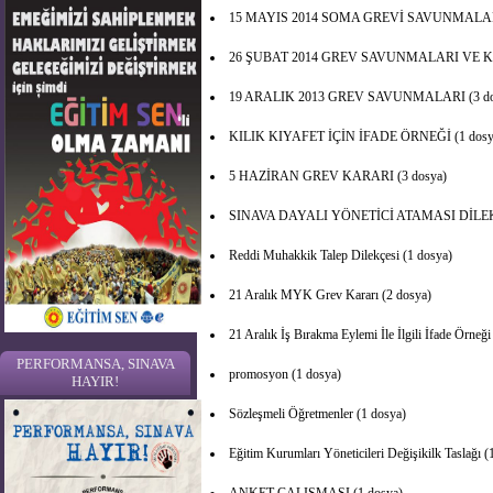
15 MAYIS 2014 SOMA GREVİ SAVUNMALARI
26 ŞUBAT 2014 GREV SAVUNMALARI VE KA
19 ARALIK 2013 GREV SAVUNMALARI (3 do
KILIK KIYAFET İÇİN İFADE ÖRNEĞİ (1 dosy
5 HAZİRAN GREV KARARI (3 dosya)
SINAVA DAYALI YÖNETİCİ ATAMASI DİLEKÇ
Reddi Muhakkik Talep Dilekçesi (1 dosya)
21 Aralık MYK Grev Kararı (2 dosya)
21 Aralık İş Bırakma Eylemi İle İlgili İfade Örneği
PERFORMANSA, SINAVA
promosyon (1 dosya)
HAYIR!
Sözleşmeli Öğretmenler (1 dosya)
Eğitim Kurumları Yöneticileri Değişikilk Taslağı (
ANKET ÇALIŞMASI (1 dosya)