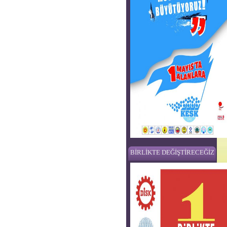
BİRLİKTE DEĞİŞTİRECEĞİZ