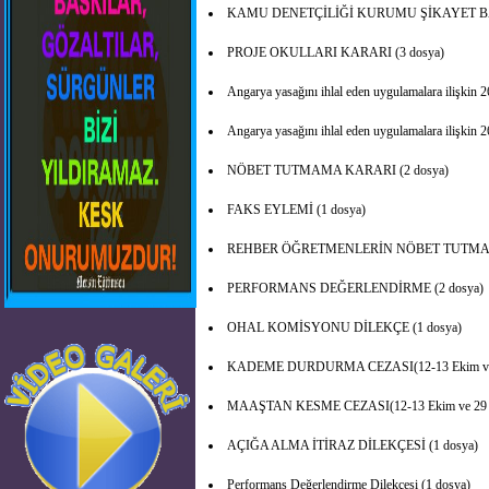
KAMU DENETÇİLİĞİ KURUMU ŞİKAYET BAŞ
PROJE OKULLARI KARARI (3 dosya)
Angarya yasağını ihlal eden uygulamalara ilişkin 
Angarya yasağını ihlal eden uygulamalara ilişkin 
NÖBET TUTMAMA KARARI (2 dosya)
FAKS EYLEMİ (1 dosya)
REHBER ÖĞRETMENLERİN NÖBET TUTMAM
PERFORMANS DEĞERLENDİRME (2 dosya)
OHAL KOMİSYONU DİLEKÇE (1 dosya)
KADEME DURDURMA CEZASI(12-13 Ekim ve 2
MAAŞTAN KESME CEZASI(12-13 Ekim ve 29 A
AÇIĞA ALMA İTİRAZ DİLEKÇESİ (1 dosya)
Performans Değerlendirme Dilekçesi (1 dosya)