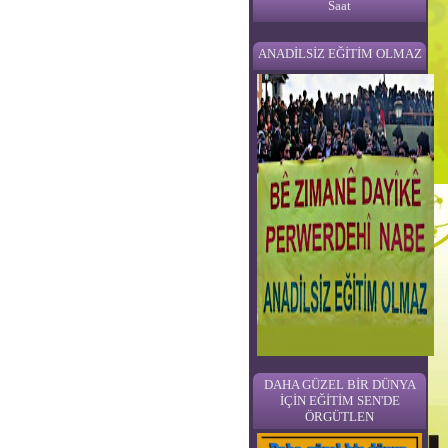
Saat
ANADİLSİZ EĞİTİM OLMAZ
DAHA GÜZEL BİR DÜNYA
İÇİN EĞİTİM SEN'DE
ÖRGÜTLEN