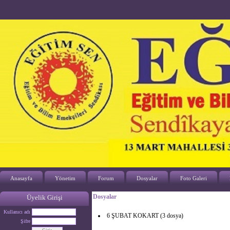
Anasayfa
Yönetim
Forum
Dosyalar
Foto Galeri
Dosyalar
Üyelik Girişi
Kullanıcı adı
6 ŞUBAT KOKART (3 dosya)
Şifre