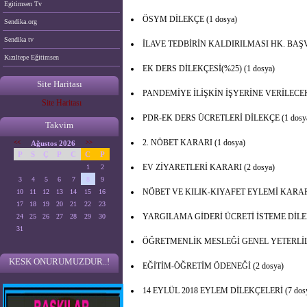
Egitimsen Tv
ÖSYM DİLEKÇE (1 dosya)
Sendika.org
Sendika tv
İLAVE TEDBİRİN KALDIRILMASI HK. BAŞVU
Kızıltepe Eğitimsen
EK DERS DİLEKÇESİ(%25) (1 dosya)
Site Haritası
PANDEMİYE İLİŞKİN İŞYERİNE VERİLECEK 
Site Haritası
PDR-EK DERS ÜCRETLERİ DİLEKÇE (1 dosy
Takvim
2. NÖBET KARARI (1 dosya)
<<
Ağustos 2026
>>
P
S
Ç
P
C
C
P
EV ZİYARETLERİ KARARI (2 dosya)
1
2
3
4
5
6
7
8
9
NÖBET VE KILIK-KIYAFET EYLEMİ KARARL
10
11
12
13
14
15
16
17
18
19
20
21
22
23
YARGILAMA GİDERİ ÜCRETİ İSTEME DİLEKÇ
24
25
26
27
28
29
30
31
ÖĞRETMENLİK MESLEĞİ GENEL YETERLİLİK
KESK ONURUMUZDUR..!
EĞİTİM-ÖĞRETİM ÖDENEĞİ (2 dosya)
14 EYLÜL 2018 EYLEM DİLEKÇELERİ (7 dos