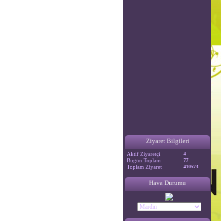
Ziyaret Bilgileri
Aktif Ziyaretçi
4
Bugün Toplam
77
Toplam Ziyaret
410573
Hava Durumu