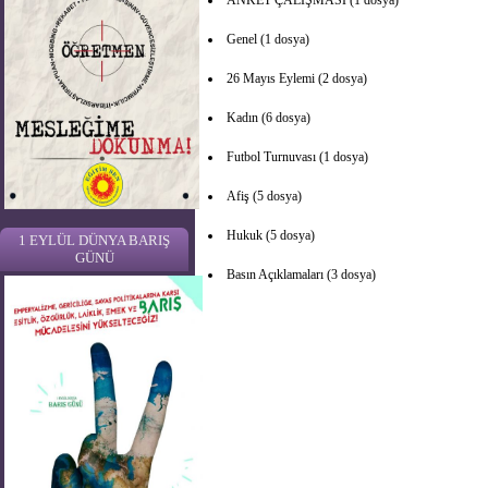
Genel (1 dosya)
26 Mayıs Eylemi (2 dosya)
Kadın (6 dosya)
Futbol Turnuvası (1 dosya)
Afiş (5 dosya)
Hukuk (5 dosya)
1 EYLÜL DÜNYA BARIŞ
GÜNÜ
Basın Açıklamaları (3 dosya)