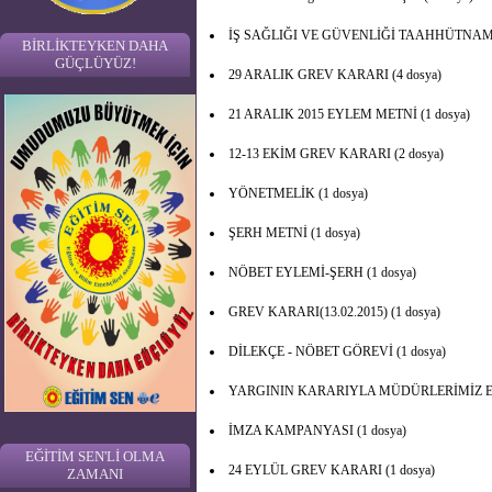
İŞ SAĞLIĞI VE GÜVENLİĞİ TAAHHÜTNAMESİ
BİRLİKTEYKEN DAHA
GÜÇLÜYÜZ!
29 ARALIK GREV KARARI (4 dosya)
21 ARALIK 2015 EYLEM METNİ (1 dosya)
12-13 EKİM GREV KARARI (2 dosya)
YÖNETMELİK (1 dosya)
ŞERH METNİ (1 dosya)
NÖBET EYLEMİ-ŞERH (1 dosya)
GREV KARARI(13.02.2015) (1 dosya)
DİLEKÇE - NÖBET GÖREVİ (1 dosya)
YARGININ KARARIYLA MÜDÜRLERİMİZ ES
İMZA KAMPANYASI (1 dosya)
EĞİTİM SEN'Lİ OLMA
24 EYLÜL GREV KARARI (1 dosya)
ZAMANI