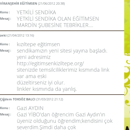
VİRANŞEHİR EĞİTİMSEN
(21/06/2012 20:38)
YETKİLİ SENDİKA
Konu :
YETKİLİ SENDİKA OLAN EĞİTİMSEN
Mesaj :
MARDİN ŞUBESİNE TEBRİKLER....
zeki
(21/04/2012 13:16)
kızıltepe eğitimsen
Konu :
sendikamızın yeni sitesi yayına başladı.
Mesaj :
yeni adresimiz
http://egitimsenkiziltepe.org/
sitenizde temsilciliklerimiz kısmında link
var ama eski
düzeltirseniz iyi olur.
linkler kısmında da yanlış.
Çiğdem TOKSÖZ BALCI
(31/03/2012 21:12)
Gazi AYDIN
Konu :
Gazi YİBO'dan öğrencim Gazi Aydın'ın
Mesaj :
üyeniz olduğunu öğrendim;kendisini çok
severdim.Şimdi daha çok