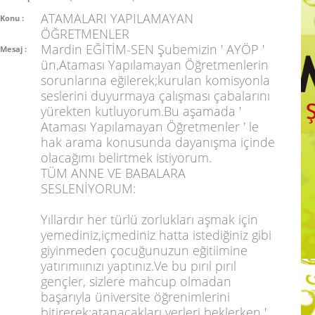
ATAMALARI YAPILAMAYAN
Konu :
ÖĞRETMENLER
Mardin EĞİTİM-SEN Şubemizin ' AYÖP '
Mesaj :
ün,Ataması Yapılamayan Öğretmenlerin
sorunlarına eğilerek;kurulan komisyonla
seslerini duyurmaya çalışması çabalarını
yürekten kutluyorum.Bu aşamada '
Ataması Yapılamayan Öğretmenler ' le
hak arama konusunda dayanışma içinde
olacağımı belirtmek istiyorum.
TÜM ANNE VE BABALARA
SESLENİYORUM:
Yıllardır her türlü zorlukları aşmak için
yemediniz,içmediniz hatta istediğiniz gibi
giyinmeden çocuğunuzun eğitiimine
yatırımıınızı yaptınız.Ve bu pırıl pırıl
gençler, sizlere mahcup olmadan
başarıyla üniversite öğrenimlerini
bitirerek;atanacakları yerleri beklerken '