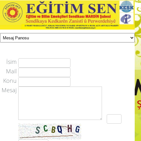
İsim
Mail
Konu
Mesaj