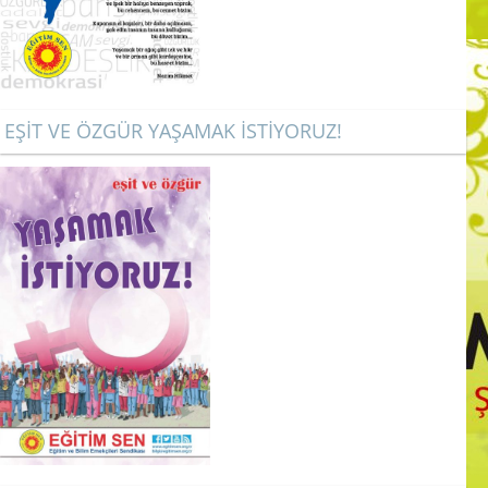
EŞİT VE ÖZGÜR YAŞAMAK İSTİYORUZ!