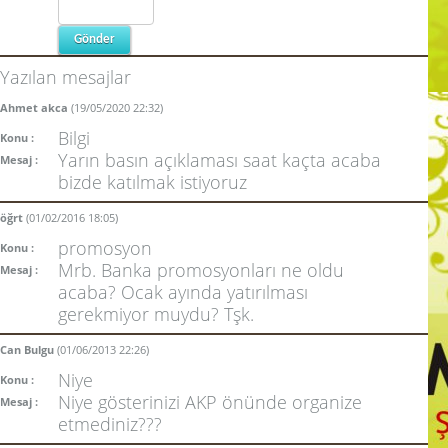
Yazılan mesajlar
Ahmet akca
(19/05/2020 22:32)
Bilgi
Konu :
Yarın basın açıklaması saat kaçta acaba
Mesaj :
bizde katılmak istiyoruz
öğrt
(01/02/2016 18:05)
promosyon
Konu :
Mrb. Banka promosyonları ne oldu
Mesaj :
acaba? Ocak ayında yatırılması
gerekmiyor muydu? Tşk.
Can Bulgu
(01/06/2013 22:26)
Niye
Konu :
Niye gösterinizi AKP önünde organize
Mesaj :
etmediniz???