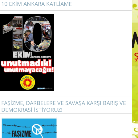
10 EKİM ANKARA KATLİAMI!
FAŞİZME, DARBELERE VE SAVAŞA KARŞI BARIŞ VE
DEMOKRASİ İSTİYORUZ!