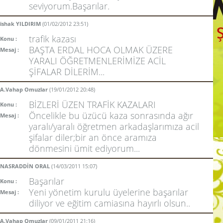
seviyorum.Başarılar.
ishak YILDIRIM
(01/02/2012 23:51)
trafik kazası
Konu :
BAŞTA ERDAL HOCA OLMAK ÜZERE
Mesaj :
YARALI ÖĞRETMENLERİMİZE ACİL
ŞİFALAR DİLERİM...
A.Vahap Omuzlar
(19/01/2012 20:48)
BİZLERİ ÜZEN TRAFİK KAZALARI
Konu :
Öncelikle bu üzücü kaza sonrasında ağır
Mesaj :
yaralı/yaralı öğretmen arkadaşlarımıza acil
şifalar diler;bir an önce aramıza
dönmesini ümit ediyorum...
NASRADDİN ORAL
(14/03/2011 15:07)
Başarılar
Konu :
Yeni yönetim kurulu üyelerine başarılar
Mesaj :
diliyor ve eğitim camiasına hayırlı olsun..
A.Vahap Omuzlar
(09/01/2011 21:16)