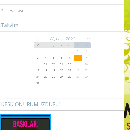
Site Haritası
Takvim
Ağustos 2026
<<
>>
P
S
Ç
P
C
C
P
1
2
3
4
5
6
7
8
9
10
11
12
13
14
15
16
17
18
19
20
21
22
23
24
25
26
27
28
29
30
31
KESK ONURUMUZDUR..!