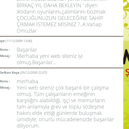
BİRKAÇ YIL DAHA BEKLEYİN ' diyen
iktidarın oyunlarını,çalımlarını bozmak
ÇOCUĞUNUZUN GELECEĞİNE SAHİP
ÇIKMAK İSTEMEZ MİSİNİZ ?..A.Vahap
Omuzlar
qw
(11/12/2009 13:00)
Başarılar
Konu :
Merhaba yeni web siteniz iyi
Mesaj :
olmuş.Başarılar...
Sefkan Kaya
(05/12/2009 22:07)
merhaba
Konu :
Yeni web siteniz çok başarılı bir çalışma
Mesaj :
olmuş. Tüm çalışanların emeğinin
karşılığını alabildiği, işçi ve memurların
tam anlamıyla grev ve toplu sözleşme
hakını elde ettiği günlerde buluşmak
ümidiyle, onurlu mücadelenizde başarılar
diliyorum.