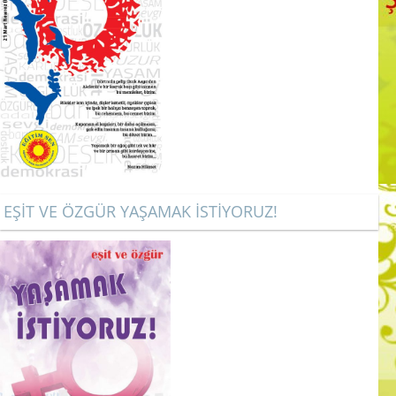
EŞİT VE ÖZGÜR YAŞAMAK İSTİYORUZ!