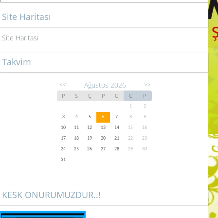
Site Haritası
Site Haritası
Takvim
Ağustos 2026
<<
>>
P
S
Ç
P
C
C
P
1
2
3
4
5
6
7
8
9
10
11
12
13
14
15
16
17
18
19
20
21
22
23
24
25
26
27
28
29
30
31
KESK ONURUMUZDUR..!