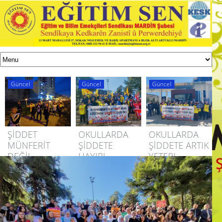
Güncel
Güncel
Güncel
ŞİDDET
OKULLARDA
OKULLARDA
MÜNFERİT
ŞİDDETE
ŞİDDETE ARTIK
DEĞİL,
HAYIR!
YETER!
SİSTEMATİKTİR!