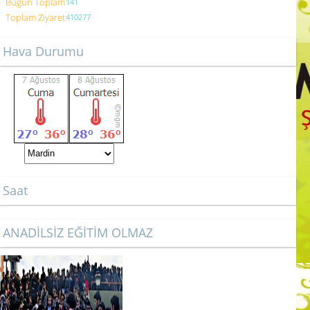
Bugün Toplam
141
Toplam Ziyaret
410277
Hava Durumu
Saat
ANADİLSİZ EĞİTİM OLMAZ