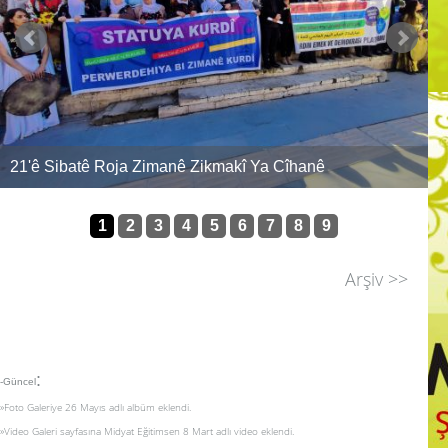
makî Ya Cîhanê
ASRIN FELAKETİ DEĞİL ASRIN
1
2
3
4
5
6
7
8
9
Arşiv >>
:
-Güncel
»Foto Galeriye 26 Mayıs adlı albüm eklendi.
»Video Galeri sayfasına Midyat Eğitimsen 8 Mart adlı video eklendi.