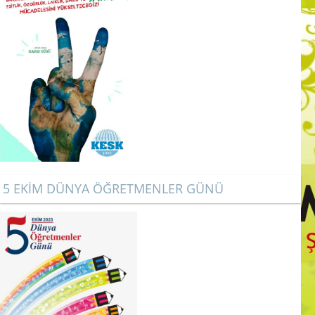
5 EKİM DÜNYA ÖĞRETMENLER GÜNÜ