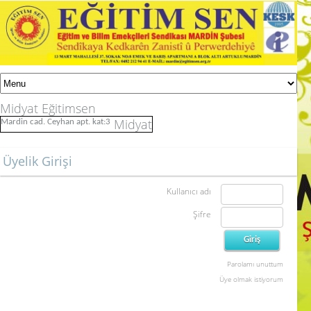
Midyat Eğitimsen
Midyat
Mardin cad. Ceyhan apt. kat:3
Üyelik Girişi
Kullanıcı adı
Şifre
Parolamı unuttum
Üye olmak istiyorum