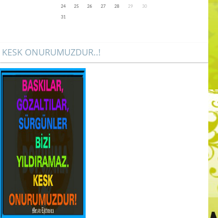
24
25
26
27
28
29
30
31
KESK ONURUMUZDUR..!