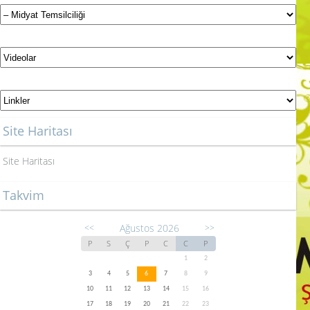
Site Haritası
Site Haritası
Takvim
Ağustos 2026
<<
>>
P
S
Ç
P
C
C
P
1
2
3
4
5
6
7
8
9
10
11
12
13
14
15
16
17
18
19
20
21
22
23