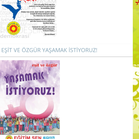
EŞİT VE ÖZGÜR YAŞAMAK İSTİYORUZ!