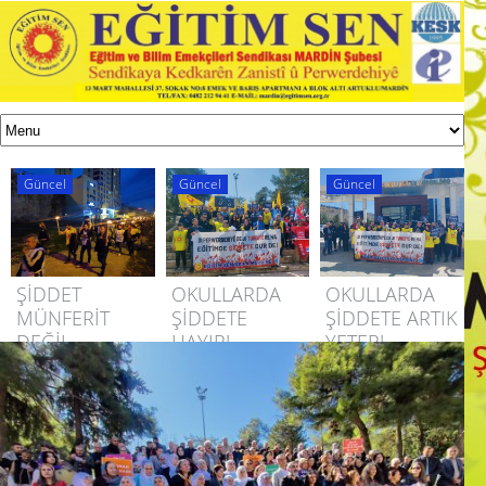
Güncel
Güncel
Güncel
ŞİDDET
OKULLARDA
OKULLARDA
MÜNFERİT
ŞİDDETE
ŞİDDETE ARTIK
DEĞİL,
HAYIR!
YETER!
SİSTEMATİKTİR!