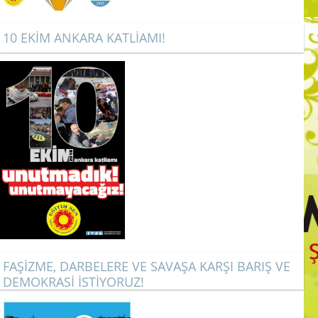
10 EKİM ANKARA KATLİAMI!
FAŞİZME, DARBELERE VE SAVAŞA KARŞI BARIŞ VE
DEMOKRASİ İSTİYORUZ!