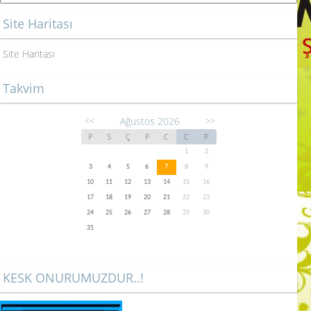
Site Haritası
Site Haritası
Takvim
Ağustos 2026
<<
>>
P
S
Ç
P
C
C
P
1
2
3
4
5
6
7
8
9
10
11
12
13
14
15
16
17
18
19
20
21
22
23
24
25
26
27
28
29
30
31
KESK ONURUMUZDUR..!