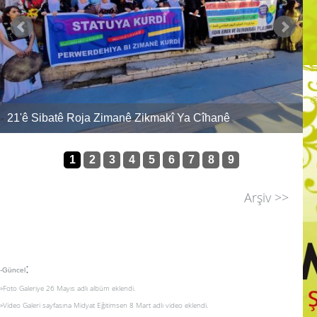
 Zikmakî Ya Cîhanê
ASRIN FELAKETİ DEĞİL AS
1
2
3
4
5
6
7
8
9
Arşiv >>
:
-Güncel
»Foto Galeriye 26 Mayıs adlı albüm eklendi.
»Video Galeri sayfasına Midyat Eğitimsen 8 Mart adlı video eklendi.