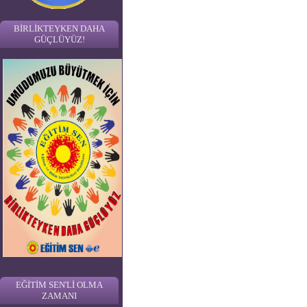
BİRLİKTEYKEN DAHA
GÜÇLÜYÜZ!
EĞİTİM SEN'Lİ OLMA
ZAMANI