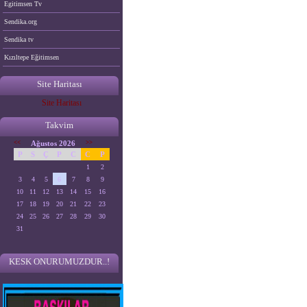
Egitimsen Tv
Sendika.org
Sendika tv
Kızıltepe Eğitimsen
Site Haritası
Site Haritası
Takvim
<<
Ağustos 2026
>>
P
S
Ç
P
C
C
P
1
2
3
4
5
6
7
8
9
10
11
12
13
14
15
16
17
18
19
20
21
22
23
24
25
26
27
28
29
30
31
KESK ONURUMUZDUR..!