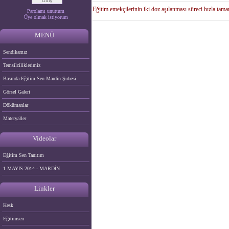
Eğitim emekçilerinin iki doz aşılanması süreci hızla tama
Parolamı unuttum
Üye olmak istiyorum
MENÜ
Sendikamız
Temsilciliklerimiz
Basında Eğitim Sen Mardin Şubesi
Görsel Galeri
Dökümanlar
Materyaller
Videolar
Eğitim Sen Tanıtım
1 MAYIS 2014 - MARDİN
Linkler
Kesk
Eğitimsen