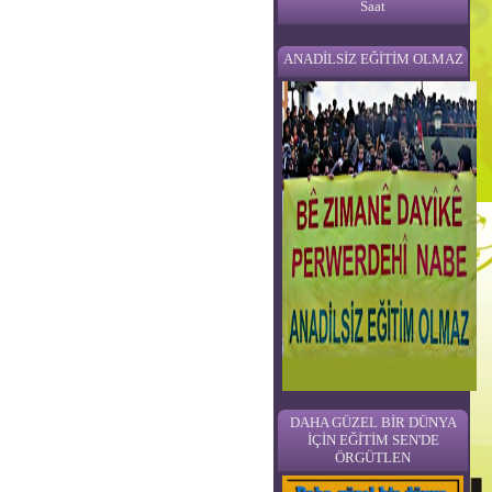
Saat
ANADİLSİZ EĞİTİM OLMAZ
DAHA GÜZEL BİR DÜNYA
İÇİN EĞİTİM SEN'DE
ÖRGÜTLEN