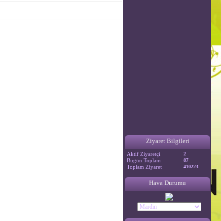
Ziyaret Bilgileri
Aktif Ziyaretçi
2
Bugün Toplam
87
Toplam Ziyaret
410223
Hava Durumu