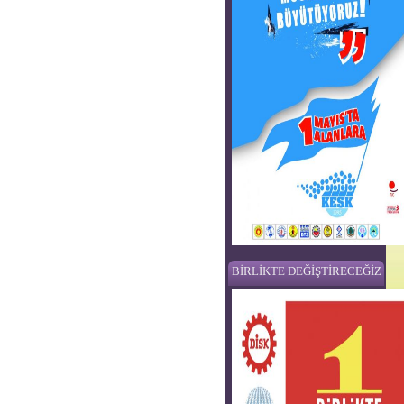
BİRLİKTE DEĞİŞTİRECEĞİZ