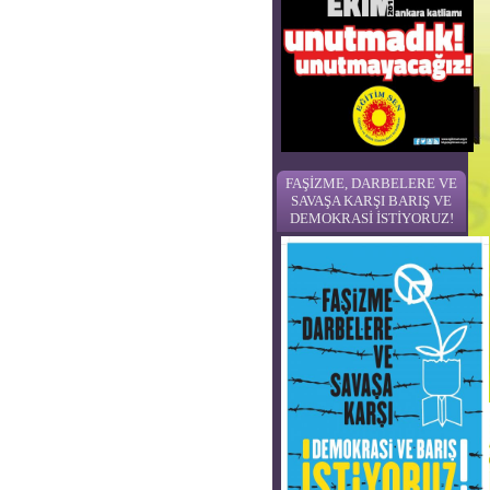
FAŞİZME, DARBELERE VE
SAVAŞA KARŞI BARIŞ VE
DEMOKRASİ İSTİYORUZ!