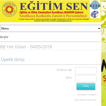
Arşiv
Bijî Yek Gûlan - 04/05/2018
Üyelik Girişi
Kullanıcı adı
Şifre
Parolamı unuttum
Üye olmak istiyorum