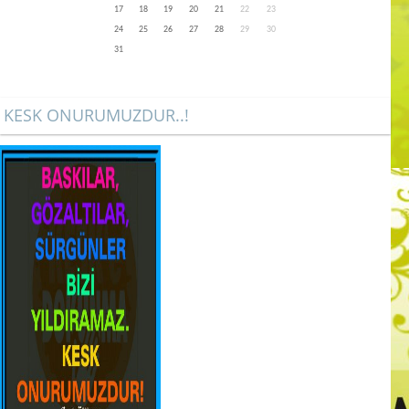
17
18
19
20
21
22
23
24
25
26
27
28
29
30
31
KESK ONURUMUZDUR..!