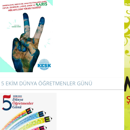
5 EKİM DÜNYA ÖĞRETMENLER GÜNÜ