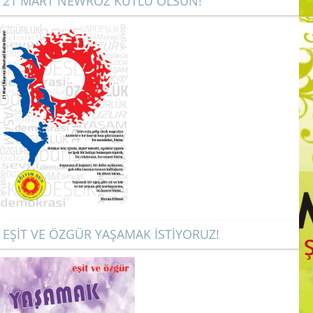
21 MART NEWROZ KUTLU OLSUN!
EŞİT VE ÖZGÜR YAŞAMAK İSTİYORUZ!