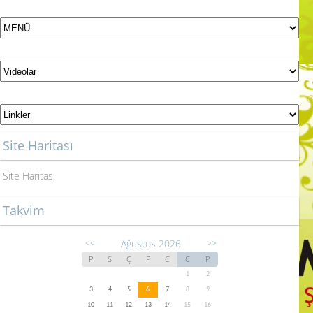
Site Haritası
Site Haritası
Takvim
Ağustos 2026
<<
>>
P
S
Ç
P
C
C
P
1
2
3
4
5
6
7
8
9
10
11
12
13
14
15
16