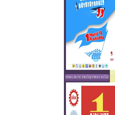
BİRLİKTE DEĞİŞTİRECEĞİZ