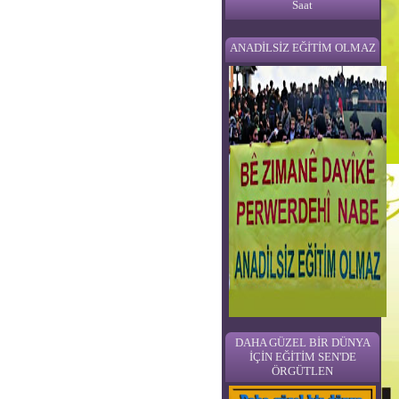
Saat
ANADİLSİZ EĞİTİM OLMAZ
DAHA GÜZEL BİR DÜNYA
İÇİN EĞİTİM SEN'DE
ÖRGÜTLEN