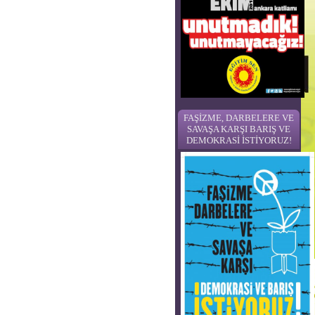
FAŞİZME, DARBELERE VE
SAVAŞA KARŞI BARIŞ VE
DEMOKRASİ İSTİYORUZ!