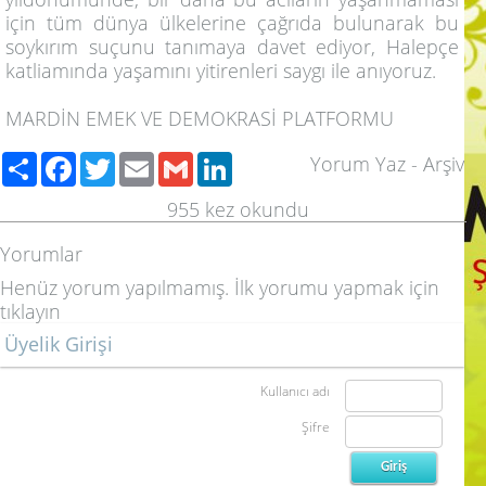
için tüm dünya ülkelerine çağrıda bulunarak bu
soykırım suçunu tanımaya davet ediyor, Halepçe
katliamında yaşamını yitirenleri saygı ile anıyoruz.
MARDİN EMEK VE DEMOKRASİ PLATFORMU
Share
Facebook
Twitter
Email
Gmail
LinkedIn
Yorum Yaz
-
Arşiv
955
kez okundu
Yorumlar
Henüz yorum yapılmamış. İlk yorumu yapmak için
tıklayın
Üyelik Girişi
Kullanıcı adı
Şifre