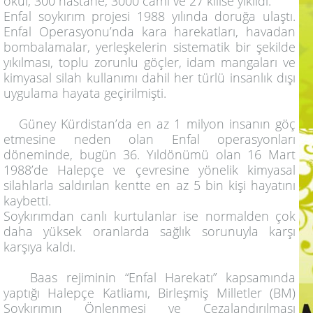
okul, 300 hastane, 3000 cami ve 27 kilise yıkıldı.
Enfal soykırım projesi 1988 yılında doruğa ulaştı.
Enfal Operasyonu’nda kara harekatları, havadan
bombalamalar, yerleşkelerin sistematik bir şekilde
yıkılması, toplu zorunlu göçler, idam mangaları ve
kimyasal silah kullanımı dahil her türlü insanlık dışı
uygulama hayata geçirilmişti.
Güney Kürdistan’da en az 1 milyon insanın göç
etmesine neden olan Enfal operasyonları
döneminde, bugün 36. Yıldönümü olan 16 Mart
1988’de Halepçe ve çevresine yönelik kimyasal
silahlarla saldırılan kentte en az 5 bin kişi hayatını
kaybetti.
Soykırımdan canlı kurtulanlar ise normalden çok
daha yüksek oranlarda sağlık sorunuyla karşı
karşıya kaldı.
Baas rejiminin “Enfal Harekatı” kapsamında
yaptığı Halepçe Katliamı, Birleşmiş Milletler (BM)
Soykırımın Önlenmesi ve Cezalandırılması