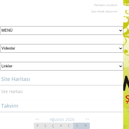
Parolamı unuttum
Üye olmak istiyorum
Site Haritası
Site Haritası
Takvim
Ağustos 2026
<<
>>
P
S
Ç
P
C
C
P