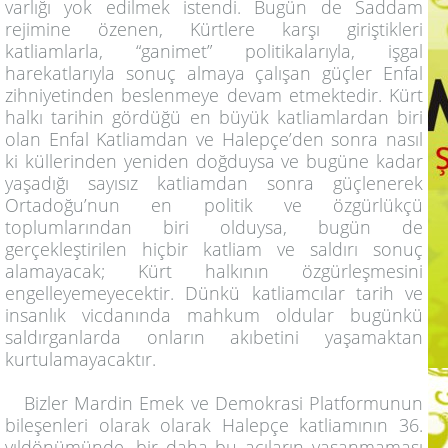
varlığı yok edilmek istendi. Bugün de Saddam
rejimine özenen, Kürtlere karşı giriştikleri
katliamlarla, “ganimet” politikalarıyla, işgal
harekatlarıyla sonuç almaya çalışan güçler Enfal
zihniyetinden beslenmeye devam etmektedir. Kürt
halkı tarihin gördüğü en büyük katliamlardan biri
olan Enfal Katliamdan ve Halepçe’den sonra nasıl
ki küllerinden yeniden doğduysa ve bugüne kadar
yaşadığı sayısız katliamdan sonra güçlenerek
Ortadoğu’nun en politik ve özgürlükçü
toplumlarından biri olduysa, bugün de
gerçekleştirilen hiçbir katliam ve saldırı sonuç
alamayacak; Kürt halkının özgürleşmesini
engelleyemeyecektir. Dünkü katliamcılar tarih ve
insanlık vicdanında mahkum oldular bugünkü
saldırganlarda onların akıbetini yaşamaktan
kurtulamayacaktır.
Bizler Mardin Emek ve Demokrasi Platformunun
bileşenleri olarak olarak Halepçe katliamının 36.
yıldönümünde, bir daha bu acıların yaşanmaması