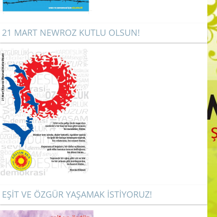
21 MART NEWROZ KUTLU OLSUN!
EŞİT VE ÖZGÜR YAŞAMAK İSTİYORUZ!