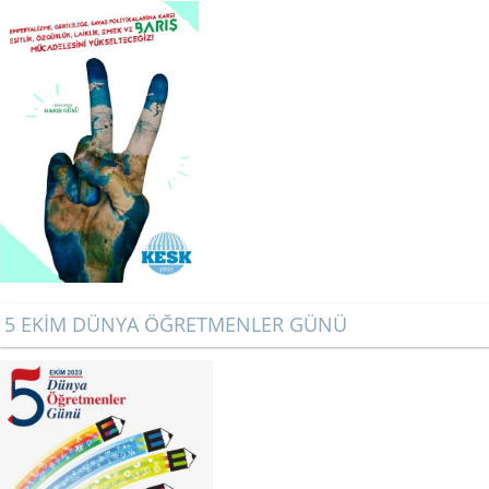
5 EKİM DÜNYA ÖĞRETMENLER GÜNÜ