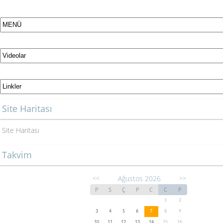
Site Haritası
Site Haritası
Takvim
Ağustos 2026
<<
>>
P
S
Ç
P
C
C
P
1
2
3
4
5
6
7
8
9
10
11
12
13
14
15
16