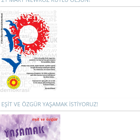
EŞİT VE ÖZGÜR YAŞAMAK İSTİYORUZ!