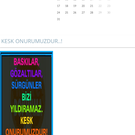
17
18
19
20
21
22
23
24
25
26
27
28
29
30
31
KESK ONURUMUZDUR..!